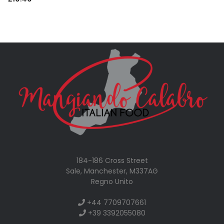
184-186 Cross Street
Sale, Manchester, M337AG
Regno Unito
+44 7709707661
+39 3392055080