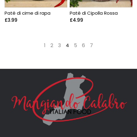
Paté di cime di rapa
Paté di Cipolla Rossa
£
3.99
£
4.99
←
1
2
3
4
5
6
7
→